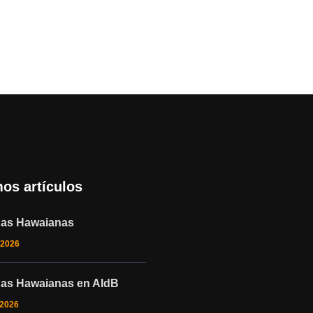
mos artículos
nas Hawaianas
 2026
nas Hawaianas en AIdB
 2026