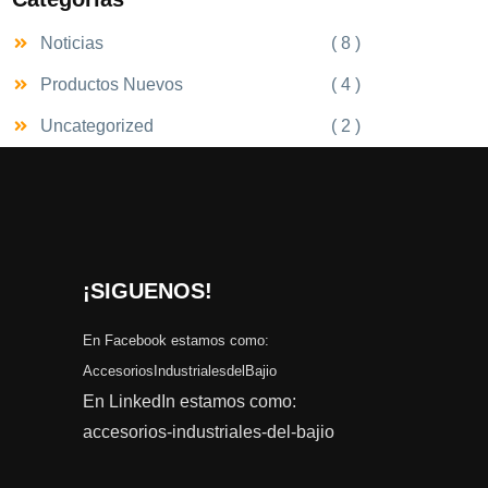
Noticias
( 8 )
Productos Nuevos
( 4 )
Uncategorized
( 2 )
¡SIGUENOS!
En Facebook estamos como:
AccesoriosIndustrialesdelBajio
En LinkedIn estamos como:
accesorios-industriales-del-bajio