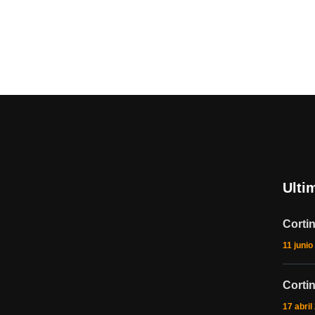
Ulti
Corti
11 junio
Corti
17 abril