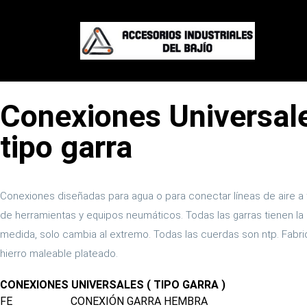
Conexione
Conexiones Universal
tipo garra
Conexiones diseñadas para agua o para conectar líneas de aire a 
de herramientas y equipos neumáticos. Todas las garras tienen l
medida, solo cambia al extremo. Todas las cuerdas son ntp. Fabr
hierro maleable plateado.
CONEXIONES UNIVERSALES ( TIPO GARRA )
FE
CONEXIÓN GARRA HEMBRA