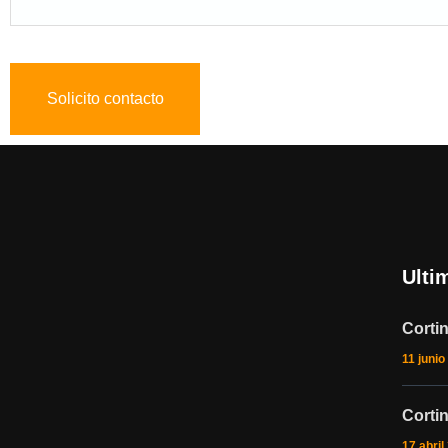
Ulti
Corti
11 junio
Corti
17 abril