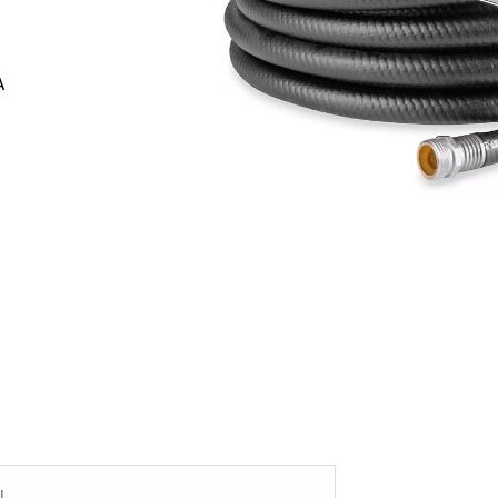
A
Contác