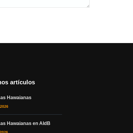
mos artículos
nas Hawaianas
 2026
nas Hawaianas en AIdB
 2026