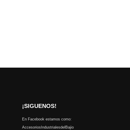
¡SIGUENOS!
En Facebook estamos como:
AccesoriosIndustrialesdelBajio