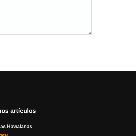
mos artículos
nas Hawaianas
 2026