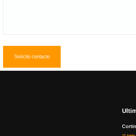
Ulti
Corti
11 junio